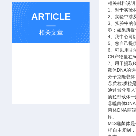
相关材料说
1、对于实验
ARTICLE
2、实验中涉
3、实验中的
称；如果所提
相关文章
4、我中心可
5、您自己提
6、可以用甘
CR产物量在
7、用于提取
载体DNA的
分子克隆载体
①质粒:质粒
通过转化引入
质粒型载体一
②噬菌体DN
菌体DNA两
库。
M13噬菌体
样自主复制，