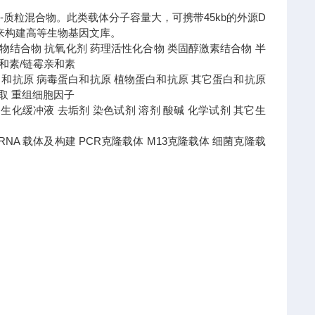
体-质粒混合物。此类载体分子容量大，可携带45kb的外源D
来构建高等生物基因文库。
 药物结合物 抗氧化剂 药理活性化合物 类固醇激素结合物 半
亲和素/链霉亲和素
白和抗原 病毒蛋白和抗原 植物蛋白和抗原 其它蛋白和抗原
提取 重组细胞因子
液 蛋白生化缓冲液 去垢剂 染色试剂 溶剂 酸碱 化学试剂 其它生
盒 RNA 载体及构建 PCR克隆载体 M13克隆载体 细菌克隆载