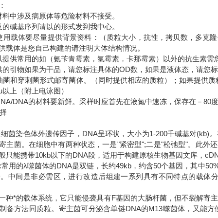
明：
材料中涉及病原体等危险材料不接受。
及的碱基序列请以的形式发到我中心。
使用载体要尽量提供背景资料：（质粒大小，抗性，拷贝数，多克
供载体是您自己构建的请注明大体结构情况。
以提供常用的如（氨苄青霉素，氯霉素，卡那霉素）以外的抗生素需
供的引物如果为干品，请您标注具体的OD数，如果是液体态，请您
油菌和穿刺菌形式邮寄菌体。（同时提供相应的质粒）；如果提供质粒
5u以上（附上电泳图）
RNA/DNA的材料要新鲜。采样时应首先在液氮中速冻，保存在－8
选择
是细菌染色体外遗传因子，DNA呈环状，大小为1-200千碱基对(kb
寄主菌。在细胞中有两种状态，一是"紧密型";二是"松弛型"。此
般只能携带10kb以下的DNA段，适用于构建原核生物基因文库，cD
A:常用的λ噬菌体的DNA是双链，长约49kb，约含50个基因，其中
端。中间是非必需区，进行改造后组建一系列具有不同特点的载体分子
是一种*的载体系统，它只能侵袭具有F基因的大肠杆菌，但不裂解寄主菌
制备方法同质粒。寄主菌可分泌含单链DNA的M13噬菌体，又能方