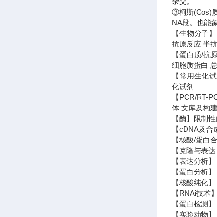
杂交。
③柯斯(Co
NA段。也能
【生物分子】 
抗原反应 半抗
【蛋白质/抗
细胞质蛋白 
【常用生化试剂
化试剂
【PCR/RT
体 文库及构建
【酶】限制性内
【cDNA及合
【核酸/蛋白合
【克隆与表达
【表达分析】 N
【蛋白分析】 
【核酸纯化】 
【RNAi技术】
【蛋白检测】 
【实验动物】 