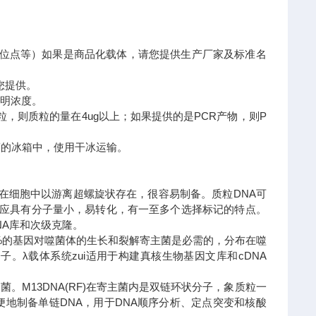
隆位点等）如果是商品化载体，请您提供生产厂家及标准名
您提供。
标明浓度。
，则质粒的量在4ug以上；如果提供的是PCR产物，则P
0度的冰箱中，使用干冰运输。
)。在细胞中以游离超螺旋状存在，很容易制备。质粒DNA可
外还应具有分子量小，易转化，有一至多个选择标记的特点。
NA库和次级克隆。
50%的基因对噬菌体的生长和裂解寄主菌是必需的，分布在噬
。λ载体系统zui适用于构建真核生物基因文库和cDNA
。M13DNA(RF)在寄主菌内是双链环状分子，象质粒一
便地制备单链DNA，用于DNA顺序分析、定点突变和核酸