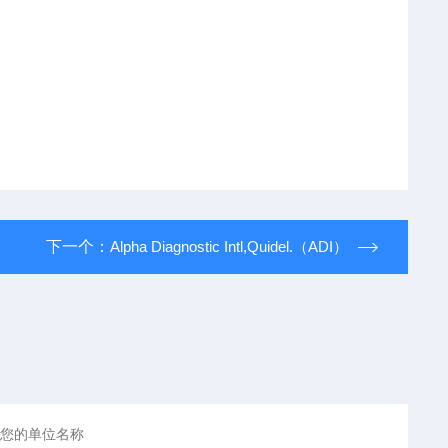
下一个：
Alpha Diagnostic Intl,Quidel.（ADI）