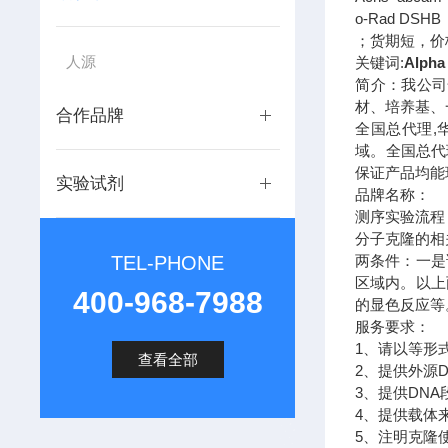
o-Rad DSH
；货期短，价
人源
关键词:
Alpha
简介：我公司
材、培养基、
合作品牌
全国总代理,
域。全国总代
保证产品均能
实验试剂
品牌名称：
测序实验流程
分子克隆的相
TEL-PHONE
两条件：一是
区域内。以上
400-968-7988
的显色反应等
服务要求：
1、请以等形
查看全部
2、提供外源
3、提供DNA
4、提供载体
5、注明克隆