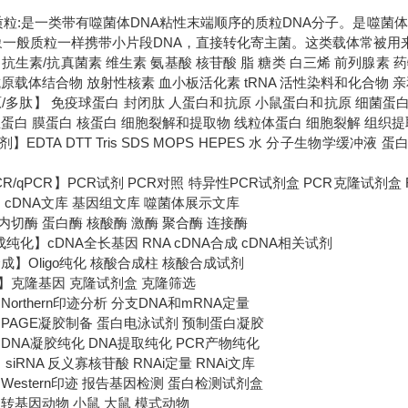
s)质粒:是一类带有噬菌体DNA粘性末端顺序的质粒DNA分子。是噬菌
象一般质粒一样携带小片段DNA，直接转化寄主菌。这类载体常被用
抗生素/抗真菌素 维生素 氨基酸 核苷酸 脂 糖类 白三烯 前列腺素
原载体结合物 放射性核素 血小板活化素 tRNA 活性染料和化合物 
原/多肽】 免疫球蛋白 封闭肽 人蛋白和抗原 小鼠蛋白和抗原 细菌蛋
总蛋白 膜蛋白 核蛋白 细胞裂解和提取物 线粒体蛋白 细胞裂解 组织
】EDTA DTT Tris SDS MOPS HEPES 水 分子生物学缓冲
-PCR/qPCR】PCR试剂 PCR对照 特异性PCR试剂盒 PCR克隆试剂
 cDNA文库 基因组文库 噬菌体展示文库
切酶 蛋白酶 核酸酶 激酶 聚合酶 连接酶
成纯化】cDNA全长基因 RNA cDNA合成 cDNA相关试剂
成】Oligo纯化 核酸合成柱 核酸合成试剂
】克隆基因 克隆试剂盒 克隆筛选
orthern印迹分析 分支DNA和mRNA定量
PAGE凝胶制备 蛋白电泳试剂 预制蛋白凝胶
DNA凝胶纯化 DNA提取纯化 PCR产物纯化
 siRNA 反义寡核苷酸 RNAi定量 RNAi文库
Western印迹 报告基因检测 蛋白检测试剂盒
转基因动物 小鼠 大鼠 模式动物