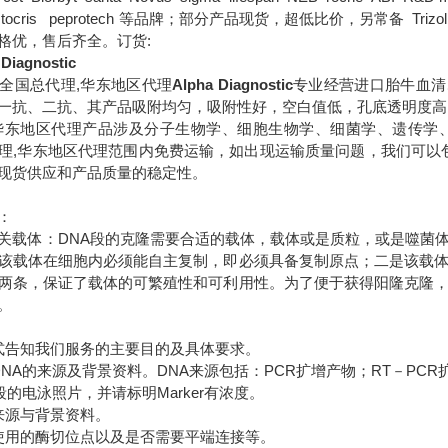
B tocris peprotech 等品牌；部分产品现货，超低比价，另常备 Trizol DM
格优，售后齐全。订货:
 Diagnostic
全国总代理,华东地区代理
Alpha Diagnostic
专业经营进口胎牛血清
一抗、二抗、其产品吸附均匀，吸附性好，空白值低，孔底透明度高，
华东地区代理
产品涉及分子生物学、细胞生物学、细菌学、遗传学
理,华东地区代理范围内免费运输，如出现运输质量问题，我们可以
现货供应和产品质量的稳定性。
：
关载体：DNA段的克隆需要合适的载体，载体或是质粒，或是噬菌
该载体在细胞内必须能自主复制，即必须具备复制原点；二是该载
两条，保证了载体的可繁殖性和可利用性。为了便于获得阳隆克隆
。
式告知我们服务的主要目的及具体要求。
DNA的来源及背景资料。DNA来源包括：PCR扩增产物；RT－PC
段的电泳照片，并请标明Marker有浓度。
来源与背景资料。
使用的酶切位点以及是否需要平端连接等。