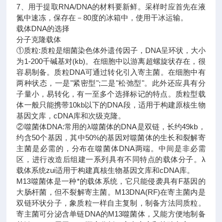
7、用于提取RNA/DNA的材料要新鲜。采样时应首先在液
氮中速冻，保存在－80度的冰箱中，使用干冰运输。
载体DNA的选择
分子克隆载体
①质粒:质粒是细菌染色体外遗传因子，DNA呈环状，大小
为1-200千碱基对(kb)。在细胞中以游离超螺旋状存在，很
容易制备。质粒DNA可通过转化引入寄主菌。在细胞中有
两种状态，一是"紧密型";二是"松弛型"。此外还应具有分
子量小，易转化，有一至多个选择标记的特点。质粒型载
体一般只能携带10kb以下的DNA段，适用于构建原核生物
基因文库，cDNA库和次级克隆。
②噬菌体DNA:常用的λ噬菌体的DNA是双链，长约49kb，
约含50个基因，其中50%的基因对噬菌体的生长和裂解寄
主菌是必需的，分布在噬菌体DNA两端。中间是非必需
区，进行改造后组建一系列具有不同特点的载体分子。λ
载体系统zui适用于构建真核生物基因文库和cDNA库。
M13噬菌体是一种*的载体系统，它只能侵袭具有F基因的
大肠杆菌，但不裂解寄主菌。M13DNA(RF)在寄主菌内是
双链环状分子，象质粒一样自主复制，制备方法同质粒。
寄主菌可分泌含单链DNA的M13噬菌体，又能方便地制备