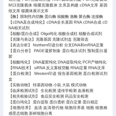
M13克隆载体 细菌克隆载体 文库及构建 cDNA文库 基因
组文库 噬菌体展示文库
【酶】限制性内切酶 蛋白酶 核酸酶 激酶 聚合酶 连接酶
【cDNA及合成纯化】cDNA全长基因 RNA cDNA合成 cD
NA相关试剂
【核酸/蛋白合成】Oligo纯化 核酸合成柱 核酸合成试剂
【克隆与表达】克隆基因 克隆试剂盒 克隆筛选
【表达分析】 Northern印迹分析 分支DNA和mRNA定量
【蛋白分析】 PAGE凝胶制备 蛋白电泳试剂 预制蛋白凝
胶
【核酸纯化】 DNA凝胶纯化 DNA提取纯化 PCR产物纯化
【RNAi技术】 siRNA 反义寡核苷酸 RNAi定量 RNAi文库
【蛋白检测】 Western印迹 报告基因检测 蛋白检测试剂
盒
【实验动物】 转基因动物 小鼠 大鼠 模式动物
【临床检测试剂】 生化检测 遗传学检测 血液检测
【相关检验试剂】 食品安全检测 药品安全检测
【蛋白纯化】 蛋白提取 蛋白透析 蛋白定量 蛋白稳定
【细胞培养】 血清 血清替代物 细胞培养基 细胞 细胞株
感受态细胞 新鲜细胞分离