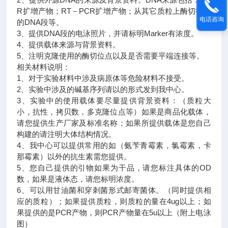
R扩增产物；RT－PCR扩增产物；从其它质粒上酶切得到
电话咨询
的DNA段等。
3、提供DNA段的电泳照片，并请标明Marker有浓度。
4、提供载体来源与背景资料。
5、注明克隆使用的酶切位点以及是否需要平端连接等。
相关材料说明：
1、对于实验材料中涉及病原体等危险材料不接受。
2、实验中涉及的碱基序列请以的形式发到我中心。
3、实验中的使用载体要尽量提供背景资料：（质粒大
小，抗性，拷贝数，多克隆位点等）如果是商品化载体，
请您提供生产厂家及标准名称；如果所提供载体是您自己
构建的请注明大体结构情况。
4、我中心可以提供常用的如（氨苄青霉素，氯霉素，卡
那霉素）以外的抗生素需您提供。
5、您自己提供的引物如果为干品，请您标注具体的OD
数，如果是液体态，请您标明浓度。
6、可以用甘油菌和穿刺菌形式邮寄菌体。（同时提供相
应的质粒）；如果提供质粒，则质粒的量在4ug以上；如
果提供的是PCR产物，则PCR产物量在5u以上（附上电泳
图）