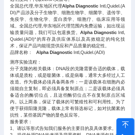
全国总代理,华东地区代理
Alpha Diagnostic
Intl,Quidel.(A
DI)产品涉及分子生物学、细胞生物学、细菌学、遗传学、
免疫学、生物化学、蛋白质学、细胞疗、临床应用等领
域。全国总代理,华东地区代理范围内免费运输，如出现运
输质量问题，我们可以包退换货。
Alpha Diagnostic
Intl,
Quidel.(ADI)*的库存及供应体系以及高效稳定的纯化技
术，保证产品均能现货供应和产品质量的稳定性。
品牌名称：
Alpha Diagnostic
Intl,Quidel.(ADI)
测序实验流程：
分子克隆的相关载体：DNA段的克隆需要合适的载体，载
体或是质粒，或是噬菌体，或是病毒，通常大多经过人工
改造。作为载体必须具备两条件：一是该载体在细胞内必
须能自主复制，即必须具备复制原点；二是该载体必须具
备适合的酶切位点，且这些酶切位点不在复制原点区域
内。以上两条，保证了载体的可繁殖性和可利用性。为了
便于获得阳隆克隆，载体上常有筛选标记，如对抗菌素的
抗性，某些基因产物的显色反应等。
服务要求：
1、请以等形式告知我们服务的主要目的及具体要求。
2、提供外源DNA的来源及背景资料。DNA来源包括：PC