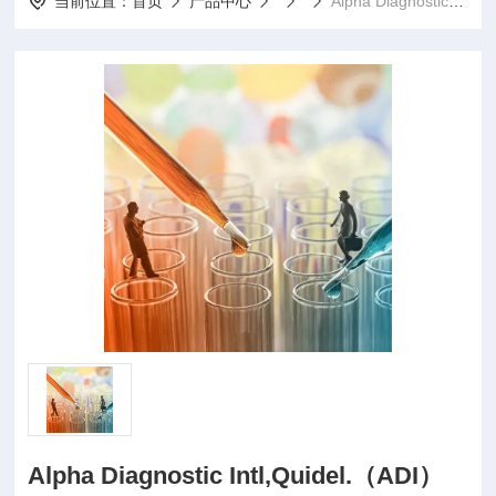
当前位置：
首页
产品中心
Alpha Diagnostic Intl,Quidel.（ADI）
Alpha Diagnostic Intl,Quidel.（ADI）