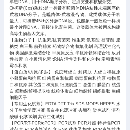
单链DNA，用于DNA顺序分析、定点突变和核酸杂交。
③柯斯(Cos)质粒:是一类带有噬菌体DNA粘性末端顺序的
质粒DNA分子。是噬菌体-质粒混合物。此类载体分子容
量大，可携带45kb的外源DNA段。也能象一般质粒一样携
带小片段DNA，直接转化寄主菌。这类载体常被用来构建
高等生物基因文库。
【生物分子】 抗生素/抗真菌素 维生素 氨基酸 核苷酸 脂
糖类 白三烯 前列腺素 药物结合物 抗氧化剂 药理活性化合
物 类固醇激素结合物 半抗原反应 半抗原载体结合物 放射
性核素 血小板活化素 tRNA 活性染料和化合物 亲和素/链
霉亲和素
【蛋白质/抗原/多肽】 免疫球蛋白 封闭肽 人蛋白和抗原
小鼠蛋白和抗原 细菌蛋白和抗原 病毒蛋白和抗原 植物蛋
白和抗原 其它蛋白和抗原 细胞质蛋白 总蛋白 膜蛋白 核蛋
白 细胞裂解和提取物 线粒体蛋白 细胞裂解 组织提取 重组
细胞因子
【常用生化试剂】EDTA DTT Tris SDS MOPS HEPES 水
分子生物学缓冲液 蛋白生化缓冲液 去垢剂 染色试剂 溶剂
酸碱 化学试剂 其它生化试剂
【PCR/RT-PCR/qPCR】PCR试剂 PCR对照 特异性PCR
试剂盒 PCR克隆试剂盒 RNA 载体及构建 PCR克隆载体