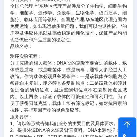
全国总代理,华东地区代理
产品涉及分子生物学、细胞生物
学、细菌学、遗传学、免疫学、生物化学、蛋白质学、细
胞疗、临床应用等领域。全国总代理,华东地区代理范围内
免费运输，如出现运输质量问题，我们可以包退换货。
*的
库存及供应体系以及高效稳定的纯化技术，保证产品均能
现货供应和产品质量的稳定性。
品牌名称：
测序实验流程：
分子克隆的相关载体：DNA段的克隆需要合适的载体，载
体或是质粒，或是噬菌体，或是病毒，通常大多经过人工
改造。作为载体必须具备两条件：一是该载体在细胞内必
须能自主复制，即必须具备复制原点；二是该载体必须具
备适合的酶切位点，且这些酶切位点不在复制原点区域
内。以上两条，保证了载体的可繁殖性和可利用性。为了
便于获得阳隆克隆，载体上常有筛选标记，如对抗菌素的
抗性，某些基因产物的显色反应等。
服务要求：
1、请以等形式告知我们服务的主要目的及具体要求。
2、提供外源DNA的来源及背景资料。DNA来源包括：PC
R扩增产物；RT－PCR扩增产物；从其它质粒上酶切得到