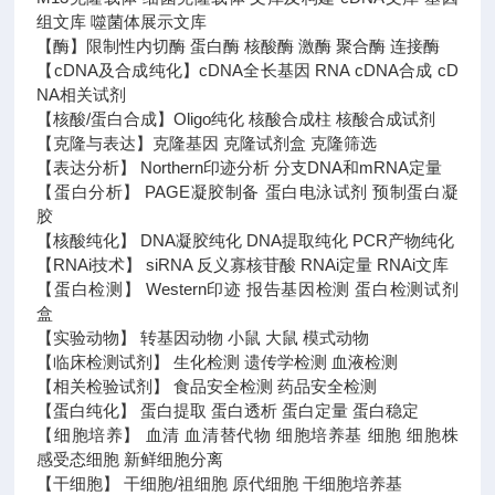
组文库 噬菌体展示文库
【酶】限制性内切酶 蛋白酶 核酸酶 激酶 聚合酶 连接酶
【cDNA及合成纯化】cDNA全长基因 RNA cDNA合成 cD
NA相关试剂
【核酸/蛋白合成】Oligo纯化 核酸合成柱 核酸合成试剂
【克隆与表达】克隆基因 克隆试剂盒 克隆筛选
【表达分析】 Northern印迹分析 分支DNA和mRNA定量
【蛋白分析】 PAGE凝胶制备 蛋白电泳试剂 预制蛋白凝
胶
【核酸纯化】 DNA凝胶纯化 DNA提取纯化 PCR产物纯化
【RNAi技术】 siRNA 反义寡核苷酸 RNAi定量 RNAi文库
【蛋白检测】 Western印迹 报告基因检测 蛋白检测试剂
盒
【实验动物】 转基因动物 小鼠 大鼠 模式动物
【临床检测试剂】 生化检测 遗传学检测 血液检测
【相关检验试剂】 食品安全检测 药品安全检测
【蛋白纯化】 蛋白提取 蛋白透析 蛋白定量 蛋白稳定
【细胞培养】 血清 血清替代物 细胞培养基 细胞 细胞株
感受态细胞 新鲜细胞分离
【干细胞】 干细胞/祖细胞 原代细胞 干细胞培养基