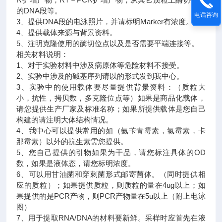
的DNA段等。
电话咨询
3、提供DNA段的电泳照片，并请标明Marker有浓度。
4、提供载体来源与背景资料。
5、注明克隆使用的酶切位点以及是否需要平端连接等。
相关材料说明：
1、对于实验材料中涉及病原体等危险材料不接受。
2、实验中涉及的碱基序列请以的形式发到我中心。
3、实验中的使用载体要尽量提供背景资料：（质粒大
小，抗性，拷贝数，多克隆位点等）如果是商品化载体，
请您提供生产厂家及标准名称；如果所提供载体是您自己
构建的请注明大体结构情况。
4、我中心可以提供常用的如（氨苄青霉素，氯霉素，卡
那霉素）以外的抗生素需您提供。
5、您自己提供的引物如果为干品，请您标注具体的OD
数，如果是液体态，请您标明浓度。
6、可以用甘油菌和穿刺菌形式邮寄菌体。（同时提供相
应的质粒）；如果提供质粒，则质粒的量在4ug以上；如
果提供的是PCR产物，则PCR产物量在5u以上（附上电泳
图）
7、用于提取RNA/DNA的材料要新鲜。采样时应首先在液