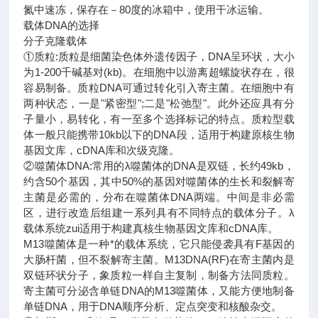
氮中速冻，保存在－80度的冰箱中，使用干冰运输。
载体DNA的选择
分子克隆载体
①质粒:质粒是细菌染色体外遗传因子，DNA呈环状，大小
为1-200千碱基对(kb)。在细胞中以游离超螺旋状存在，很
容易制备。质粒DNA可通过转化引入寄主菌。在细胞中有
两种状态，一是"紧密型";二是"松弛型"。此外还应具有分
子量小，易转化，有一至多个选择标记的特点。质粒型载
体一般只能携带10kb以下的DNA段，适用于构建原核生物
基因文库，cDNA库和次级克隆。
②噬菌体DNA:常用的λ噬菌体的DNA是双链，长约49kb，
约含50个基因，其中50%的基因对噬菌体的生长和裂解寄
主菌是必需的，分布在噬菌体DNA两端。中间是非必需
区，进行改造后组建一系列具有不同特点的载体分子。λ
载体系统zui适用于构建真核生物基因文库和cDNA库。
M13噬菌体是一种*的载体系统，它只能侵袭具有F基因的
大肠杆菌，但不裂解寄主菌。M13DNA(RF)在寄主菌内是
双链环状分子，象质粒一样自主复制，制备方法同质粒。
寄主菌可分泌含单链DNA的M13噬菌体，又能方便地制备
单链DNA，用于DNA顺序分析、定点突变和核酸杂交。