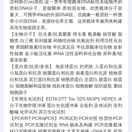
③柯斯(Cos)质粒:是一类带有噬菌体DNA粘性末端顺序的
质粒DNA分子。是噬菌体-质粒混合物。此类载体分子容
量大，可携带45kb的外源DNA段。也能象一般质粒一样携
带小片段DNA，直接转化寄主菌。这类载体常被用来构建
高等生物基因文库。
【生物分子】 抗生素/抗真菌素 维生素 氨基酸 核苷酸 脂
糖类 白三烯 前列腺素 药物结合物 抗氧化剂 药理活性化合
物 类固醇激素结合物 半抗原反应 半抗原载体结合物 放射
性核素 血小板活化素 tRNA 活性染料和化合物 亲和素/链
霉亲和素
【蛋白质/抗原/多肽】 免疫球蛋白 封闭肽 人蛋白和抗原
小鼠蛋白和抗原 细菌蛋白和抗原 病毒蛋白和抗原 植物蛋
白和抗原 其它蛋白和抗原 细胞质蛋白 总蛋白 膜蛋白 核蛋
白 细胞裂解和提取物 线粒体蛋白 细胞裂解 组织提取 重组
细胞因子
【常用生化试剂】EDTA DTT Tris SDS MOPS HEPES 水
分子生物学缓冲液 蛋白生化缓冲液 去垢剂 染色试剂 溶剂
酸碱 化学试剂 其它生化试剂
【PCR/RT-PCR/qPCR】PCR试剂 PCR对照 特异性PCR
试剂盒 PCR克隆试剂盒 RNA 载体及构建 PCR克隆载体
M13克隆载体 细菌克隆载体 文库及构建 cDNA文库 基因