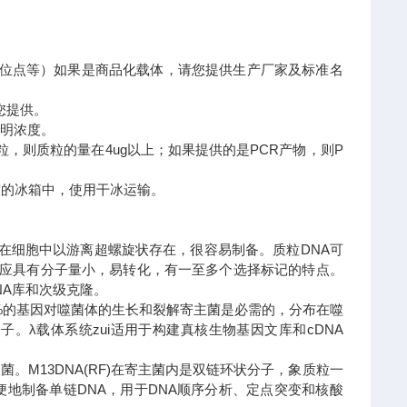
隆位点等）如果是商品化载体，请您提供生产厂家及标准名
您提供。
标明浓度。
，则质粒的量在4ug以上；如果提供的是PCR产物，则P
0度的冰箱中，使用干冰运输。
)。在细胞中以游离超螺旋状存在，很容易制备。质粒DNA可
外还应具有分子量小，易转化，有一至多个选择标记的特点。
NA库和次级克隆。
50%的基因对噬菌体的生长和裂解寄主菌是必需的，分布在噬
。λ载体系统zui适用于构建真核生物基因文库和cDNA
。M13DNA(RF)在寄主菌内是双链环状分子，象质粒一
便地制备单链DNA，用于DNA顺序分析、定点突变和核酸