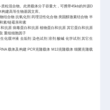
体-质粒混合物。此类载体分子容量大，可携带45kb的外源D
来构建高等生物基因文库。
 药物结合物 抗氧化剂 药理活性化合物 类固醇激素结合物 半
亲和素/链霉亲和素
白和抗原 病毒蛋白和抗原 植物蛋白和抗原 其它蛋白和抗原
提取 重组细胞因子
液 蛋白生化缓冲液 去垢剂 染色试剂 溶剂 酸碱 化学试剂 其它生
盒 RNA 载体及构建 PCR克隆载体 M13克隆载体 细菌克隆载