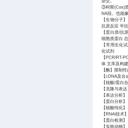
杂交。
③柯斯(Co
NA段。也能
【生物分子】 
抗原反应 半抗
【蛋白质/抗
细胞质蛋白 
【常用生化试剂
化试剂
【PCR/RT
体 文库及构建
【酶】限制性内
【cDNA及合
【核酸/蛋白合
【克隆与表达
【表达分析】 N
【蛋白分析】 
【核酸纯化】 
【RNAi技术】
【蛋白检测】 
【实验动物】 