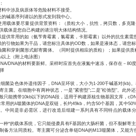
明：
材料中涉及病原体等危险材料不接受。
及的碱基序列请以的形式发到我中心。
使用载体要尽量提供背景资料：（质粒大小，抗性，拷贝数，多克
供载体是您自己构建的请注明大体结构情况。
以提供常用的如（氨苄青霉素，氯霉素，卡那霉素）以外的抗生素需
供的引物如果为干品，请您标注具体的OD数，如果是液体态，请您
油菌和穿刺菌形式邮寄菌体。（同时提供相应的质粒）；如果提供质粒
5u以上（附上电泳图）
RNA/DNA的材料要新鲜。采样时应首先在液氮中速冻，保存在－8
选择
是细菌染色体外遗传因子，DNA呈环状，大小为1-200千碱基对(kb
寄主菌。在细胞中有两种状态，一是"紧密型";二是"松弛型"。此
般只能携带10kb以下的DNA段，适用于构建原核生物基因文库，cD
A:常用的λ噬菌体的DNA是双链，长约49kb，约含50个基因，其中
端。中间是非必需区，进行改造后组建一系列具有不同特点的载体分子
是一种*的载体系统，它只能侵袭具有F基因的大肠杆菌，但不裂解寄主菌
制备方法同质粒。寄主菌可分泌含单链DNA的M13噬菌体，又能方