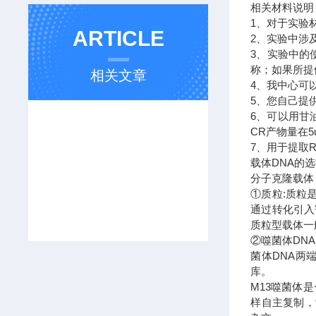
相关材料说
1、对于实验
ARTICLE
2、实验中涉
3、实验中的
称；如果所提
相关文章
4、我中心可
5、您自己提
6、可以用甘
CR产物量在
7、用于提取
载体DNA的
分子克隆载体
①质粒:质粒
通过转化引入
质粒型载体一
②噬菌体DN
菌体DNA两
库。
M13噬菌体
样自主复制，