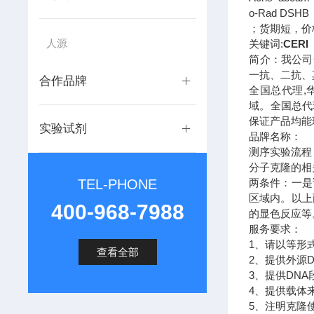
o-Rad DSH
；货期短，价
人源
关键词:
CERI
简介：我公司
一抗、二抗、
合作品牌
全国总代理,
域。全国总代
保证产品均能
实验试剂
品牌名称：
测序实验流程
分子克隆的相
TEL-PHONE
两条件：一是
区域内。以上
400-968-7988
的显色反应等
服务要求：
1、请以等形
查看全部
2、提供外源
3、提供DNA
4、提供载体
5、注明克隆