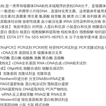
s)质粒:是一类带有噬菌体DNA粘性末端顺序的质粒DNA分子。是噬菌
象一般质粒一样携带小片段DNA，直接转化寄主菌。这类载体常被用
抗生素/抗真菌素 维生素 氨基酸 核苷酸 脂 糖类 白三烯 前列腺素
原载体结合物 放射性核素 血小板活化素 tRNA 活性染料和化合物 
原/多肽】 免疫球蛋白 封闭肽 人蛋白和抗原 小鼠蛋白和抗原 细菌蛋
总蛋白 膜蛋白 核蛋白 细胞裂解和提取物 线粒体蛋白 细胞裂解 组织
】EDTA DTT Tris SDS MOPS HEPES 水 分子生物学缓冲
-PCR/qPCR】PCR试剂 PCR对照 特异性PCR试剂盒 PCR克隆试剂
 cDNA文库 基因组文库 噬菌体展示文库
切酶 蛋白酶 核酸酶 激酶 聚合酶 连接酶
成纯化】cDNA全长基因 RNA cDNA合成 cDNA相关试剂
成】Oligo纯化 核酸合成柱 核酸合成试剂
】克隆基因 克隆试剂盒 克隆筛选
orthern印迹分析 分支DNA和mRNA定量
PAGE凝胶制备 蛋白电泳试剂 预制蛋白凝胶
DNA凝胶纯化 DNA提取纯化 PCR产物纯化
 siRNA 反义寡核苷酸 RNAi定量 RNAi文库
Western印迹 报告基因检测 蛋白检测试剂盒
转基因动物 小鼠 大鼠 模式动物