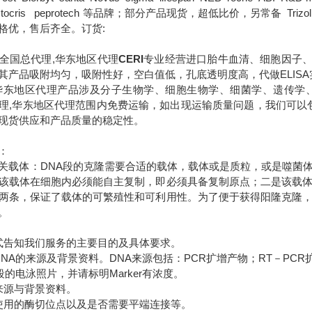
B tocris peprotech 等品牌；部分产品现货，超低比价，另常备 Trizol DM
格优，售后齐全。订货:
全国总代理,华东地区代理
CERI
专业经营进口胎牛血清、细胞因子、
其产品吸附均匀，吸附性好，空白值低，孔底透明度高，代做ELISA
华东地区代理
产品涉及分子生物学、细胞生物学、细菌学、遗传学
理,华东地区代理范围内免费运输，如出现运输质量问题，我们可以
现货供应和产品质量的稳定性。
：
关载体：DNA段的克隆需要合适的载体，载体或是质粒，或是噬菌
该载体在细胞内必须能自主复制，即必须具备复制原点；二是该载
两条，保证了载体的可繁殖性和可利用性。为了便于获得阳隆克隆
。
式告知我们服务的主要目的及具体要求。
DNA的来源及背景资料。DNA来源包括：PCR扩增产物；RT－PC
段的电泳照片，并请标明Marker有浓度。
来源与背景资料。
使用的酶切位点以及是否需要平端连接等。