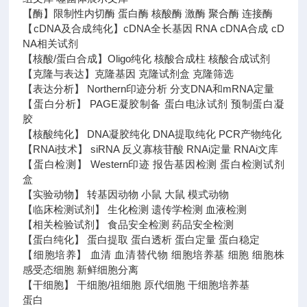
【酶】限制性内切酶 蛋白酶 核酸酶 激酶 聚合酶 连接酶
【cDNA及合成纯化】cDNA全长基因 RNA cDNA合成 cD
NA相关试剂
【核酸/蛋白合成】Oligo纯化 核酸合成柱 核酸合成试剂
【克隆与表达】克隆基因 克隆试剂盒 克隆筛选
【表达分析】 Northern印迹分析 分支DNA和mRNA定量
【蛋白分析】 PAGE凝胶制备 蛋白电泳试剂 预制蛋白凝
胶
【核酸纯化】 DNA凝胶纯化 DNA提取纯化 PCR产物纯化
【RNAi技术】 siRNA 反义寡核苷酸 RNAi定量 RNAi文库
【蛋白检测】 Western印迹 报告基因检测 蛋白检测试剂
盒
【实验动物】 转基因动物 小鼠 大鼠 模式动物
【临床检测试剂】 生化检测 遗传学检测 血液检测
【相关检验试剂】 食品安全检测 药品安全检测
【蛋白纯化】 蛋白提取 蛋白透析 蛋白定量 蛋白稳定
【细胞培养】 血清 血清替代物 细胞培养基 细胞 细胞株
感受态细胞 新鲜细胞分离
【干细胞】 干细胞/祖细胞 原代细胞 干细胞培养基
蛋白