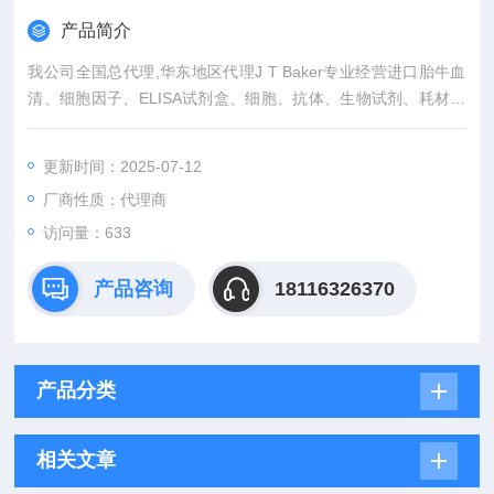
产品简介
我公司全国总代理,华东地区代理J T Baker专业经营进口胎牛血
清、细胞因子、ELISA试剂盒、细胞、抗体、生物试剂、耗材、
培养基、一抗、二抗、其产品吸附均匀，吸附性好，空白值低，
孔底透明度高，代做ELISA实验等。
更新时间：2025-07-12
厂商性质：代理商
访问量：633
产品咨询
18116326370
产品分类
相关文章