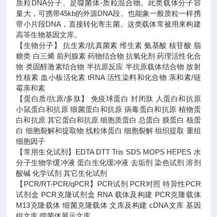
质粒DNA分子。是噬菌体-质粒混合物。此类载体分子容
量大，可携带45kb的外源DNA段。也能象一般质粒一样携
带小片段DNA，直接转化寄主菌。这类载体常被用来构建
高等生物基因文库。
【生物分子】 抗生素/抗真菌素 维生素 氨基酸 核苷酸 脂
糖类 白三烯 前列腺素 药物结合物 抗氧化剂 药理活性化合
物 类固醇激素结合物 半抗原反应 半抗原载体结合物 放射
性核素 血小板活化素 tRNA 活性染料和化合物 亲和素/链
霉亲和素
【蛋白质/抗原/多肽】 免疫球蛋白 封闭肽 人蛋白和抗原
小鼠蛋白和抗原 细菌蛋白和抗原 病毒蛋白和抗原 植物蛋
白和抗原 其它蛋白和抗原 细胞质蛋白 总蛋白 膜蛋白 核蛋
白 细胞裂解和提取物 线粒体蛋白 细胞裂解 组织提取 重组
细胞因子
【常用生化试剂】EDTA DTT Tris SDS MOPS HEPES 水
分子生物学缓冲液 蛋白生化缓冲液 去垢剂 染色试剂 溶剂
酸碱 化学试剂 其它生化试剂
【PCR/RT-PCR/qPCR】PCR试剂 PCR对照 特异性PCR
试剂盒 PCR克隆试剂盒 RNA 载体及构建 PCR克隆载体
M13克隆载体 细菌克隆载体 文库及构建 cDNA文库 基因
组文库 噬菌体展示文库