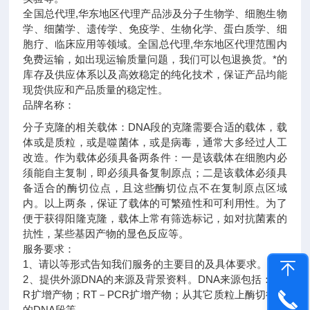
全国总代理,华东地区代理
产品涉及分子生物学、细胞生物
学、细菌学、遗传学、免疫学、生物化学、蛋白质学、细
胞疗、临床应用等领域。全国总代理,华东地区代理范围内
免费运输，如出现运输质量问题，我们可以包退换货。
*的
库存及供应体系以及高效稳定的纯化技术，保证产品均能
现货供应和产品质量的稳定性。
品牌名称：
分子克隆的相关载体：DNA段的克隆需要合适的载体，载
体或是质粒，或是噬菌体，或是病毒，通常大多经过人工
改造。作为载体必须具备两条件：一是该载体在细胞内必
须能自主复制，即必须具备复制原点；二是该载体必须具
备适合的酶切位点，且这些酶切位点不在复制原点区域
内。以上两条，保证了载体的可繁殖性和可利用性。为了
便于获得阳隆克隆，载体上常有筛选标记，如对抗菌素的
抗性，某些基因产物的显色反应等。
服务要求：
1、请以等形式告知我们服务的主要目的及具体要求。
2、提供外源DNA的来源及背景资料。DNA来源包括：PC
R扩增产物；RT－PCR扩增产物；从其它质粒上酶切得到
的DNA段等。