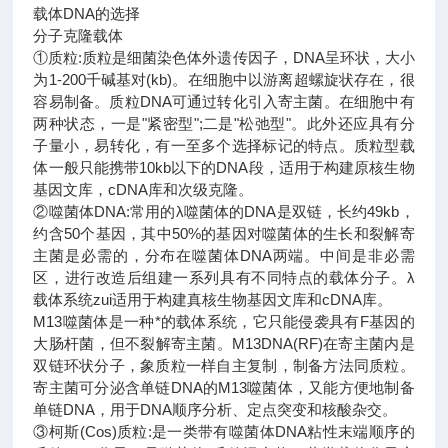
载体DNA的选择
分子克隆载体
①质粒:质粒是细菌染色体外遗传因子，DNA呈环状，大小
为1-200千碱基对(kb)。在细胞中以游离超螺旋状存在，很
容易制备。质粒DNA可通过转化引入寄主菌。在细胞中有
两种状态，一是"紧密型";二是"松弛型"。此外还应具有分
子量小，易转化，有一至多个选择标记的特点。质粒型载
体一般只能携带10kb以下的DNA段，适用于构建原核生物
基因文库，cDNA库和次级克隆。
②噬菌体DNA:常用的λ噬菌体的DNA是双链，长约49kb，
约含50个基因，其中50%的基因对噬菌体的生长和裂解寄
主菌是必需的，分布在噬菌体DNA两端。中间是非必需
区，进行改造后组建一系列具有不同特点的载体分子。λ
载体系统zui适用于构建真核生物基因文库和cDNA库。
M13噬菌体是一种*的载体系统，它只能侵袭具有F基因的
大肠杆菌，但不裂解寄主菌。M13DNA(RF)在寄主菌内是
双链环状分子，象质粒一样自主复制，制备方法同质粒。
寄主菌可分泌含单链DNA的M13噬菌体，又能方便地制备
单链DNA，用于DNA顺序分析、定点突变和核酸杂交。
③柯斯(Cos)质粒:是一类带有噬菌体DNA粘性末端顺序的