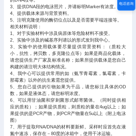
电话咨询
3、提供DNA段的电泳照片，并请标明Marker有浓度。
4、提供载体来源与背景资料。
5、注明克隆使用的酶切位点以及是否需要平端连接等。
相关材料说明：
1、对于实验材料中涉及病原体等危险材料不接受。
2、实验中涉及的碱基序列请以的形式发到我中心。
3、实验中的使用载体要尽量提供背景资料：（质粒大
小，抗性，拷贝数，多克隆位点等）如果是商品化载体，
请您提供生产厂家及标准名称；如果所提供载体是您自己
构建的请注明大体结构情况。
4、我中心可以提供常用的如（氨苄青霉素，氯霉素，卡
那霉素）以外的抗生素需您提供。
5、您自己提供的引物如果为干品，请您标注具体的OD
数，如果是液体态，请您标明浓度。
6、可以用甘油菌和穿刺菌形式邮寄菌体。（同时提供相
应的质粒）；如果提供质粒，则质粒的量在4ug以上；如
果提供的是PCR产物，则PCR产物量在5u以上（附上电泳
图）
7、用于提取RNA/DNA的材料要新鲜。采样时应首先在液
氮中速冻，保存在－80度的冰箱中，使用干冰运输。