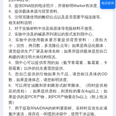
电话咨询
3、提供DNA段的电泳照片，并请标明Marker有浓度。
4、提供载体来源与背景资料。
5、注明克隆使用的酶切位点以及是否需要平端连接等。
相关材料说明：
1、对于实验材料中涉及病原体等危险材料不接受。
2、实验中涉及的碱基序列请以的形式发到我中心。
3、实验中的使用载体要尽量提供背景资料：（质粒大
小，抗性，拷贝数，多克隆位点等）如果是商品化载体，
请您提供生产厂家及标准名称；如果所提供载体是您自己
构建的请注明大体结构情况。
4、我中心可以提供常用的如（氨苄青霉素，氯霉素，卡
那霉素）以外的抗生素需您提供。
5、您自己提供的引物如果为干品，请您标注具体的OD
数，如果是液体态，请您标明浓度。
6、可以用甘油菌和穿刺菌形式邮寄菌体。（同时提供相
应的质粒）；如果提供质粒，则质粒的量在4ug以上；如
果提供的是PCR产物，则PCR产物量在5u以上（附上电泳
图）
7、用于提取RNA/DNA的材料要新鲜。采样时应首先在液
氮中速冻，保存在－80度的冰箱中，使用干冰运输。