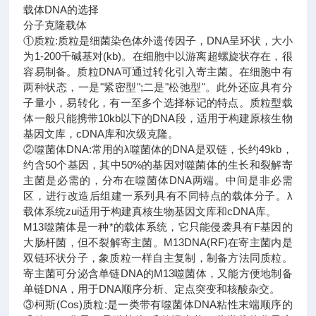
载体DNA的选择
分子克隆载体
①质粒:质粒是细菌染色体外遗传因子，DNA呈环状，大小
为1-200千碱基对(kb)。在细胞中以游离超螺旋状存在，很
容易制备。质粒DNA可通过转化引入寄主菌。在细胞中有
两种状态，一是"紧密型";二是"松弛型"。此外还应具有分
子量小，易转化，有一至多个选择标记的特点。质粒型载
体一般只能携带10kb以下的DNA段，适用于构建原核生物
基因文库，cDNA库和次级克隆。
②噬菌体DNA:常用的λ噬菌体的DNA是双链，长约49kb，
约含50个基因，其中50%的基因对噬菌体的生长和裂解寄
主菌是必需的，分布在噬菌体DNA两端。中间是非必需
区，进行改造后组建一系列具有不同特点的载体分子。λ
载体系统zui适用于构建真核生物基因文库和cDNA库。
M13噬菌体是一种*的载体系统，它只能侵袭具有F基因的
大肠杆菌，但不裂解寄主菌。M13DNA(RF)在寄主菌内是
双链环状分子，象质粒一样自主复制，制备方法同质粒。
寄主菌可分泌含单链DNA的M13噬菌体，又能方便地制备
单链DNA，用于DNA顺序分析、定点突变和核酸杂交。
③柯斯(Cos)质粒:是一类带有噬菌体DNA粘性末端顺序的