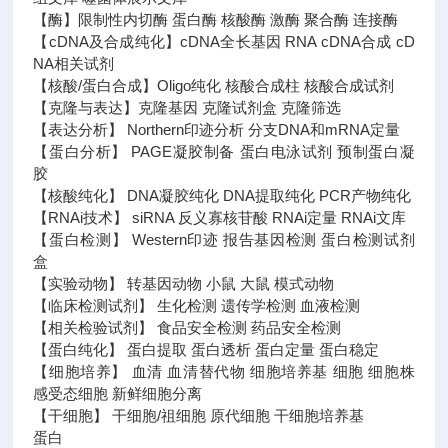
【酶】限制性内切酶 蛋白酶 核酸酶 激酶 聚合酶 连接酶
【cDNA及合成纯化】cDNA全长基因 RNA cDNA合成 cD
NA相关试剂
【核酸/蛋白合成】Oligo纯化 核酸合成柱 核酸合成试剂
【克隆与表达】克隆基因 克隆试剂盒 克隆筛选
【表达分析】 Northern印迹分析 分支DNA和mRNA定量
【蛋白分析】 PAGE凝胶制备 蛋白电泳试剂 预制蛋白凝
胶
【核酸纯化】 DNA凝胶纯化 DNA提取纯化 PCR产物纯化
【RNAi技术】 siRNA 反义寡核苷酸 RNAi定量 RNAi文库
【蛋白检测】 Western印迹 报告基因检测 蛋白检测试剂
盒
【实验动物】 转基因动物 小鼠 大鼠 模式动物
【临床检测试剂】 生化检测 遗传学检测 血液检测
【相关检验试剂】 食品安全检测 药品安全检测
【蛋白纯化】 蛋白提取 蛋白透析 蛋白定量 蛋白稳定
【细胞培养】 血清 血清替代物 细胞培养基 细胞 细胞株
感受态细胞 新鲜细胞分离
【干细胞】 干细胞/祖细胞 原代细胞 干细胞培养基
蛋白