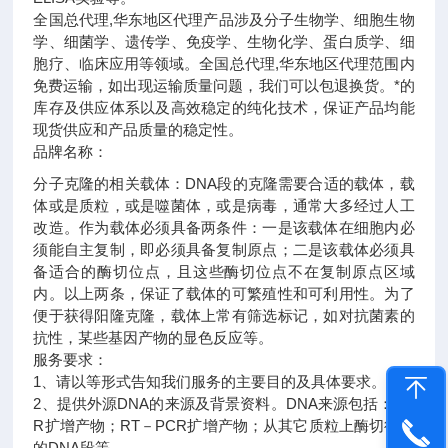
全国总代理,华东地区代理
产品涉及分子生物学、细胞生物
学、细菌学、遗传学、免疫学、生物化学、蛋白质学、细
胞疗、临床应用等领域。全国总代理,华东地区代理范围内
免费运输，如出现运输质量问题，我们可以包退换货。
*的
库存及供应体系以及高效稳定的纯化技术，保证产品均能
现货供应和产品质量的稳定性。
品牌名称：
分子克隆的相关载体：DNA段的克隆需要合适的载体，载
体或是质粒，或是噬菌体，或是病毒，通常大多经过人工
改造。作为载体必须具备两条件：一是该载体在细胞内必
须能自主复制，即必须具备复制原点；二是该载体必须具
备适合的酶切位点，且这些酶切位点不在复制原点区域
内。以上两条，保证了载体的可繁殖性和可利用性。为了
便于获得阳隆克隆，载体上常有筛选标记，如对抗菌素的
抗性，某些基因产物的显色反应等。
服务要求：
1、请以等形式告知我们服务的主要目的及具体要求。
2、提供外源DNA的来源及背景资料。DNA来源包括：PC
R扩增产物；RT－PCR扩增产物；从其它质粒上酶切得到
的DNA段等。