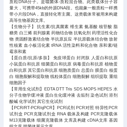
质粒DNA分子。是噬菌体-质粒混合物。此类载体分子容
量大，可携带45kb的外源DNA段。也能象一般质粒一样携
带小片段DNA，直接转化寄主菌。这类载体常被用来构建
高等生物基因文库。
【生物分子】 抗生素/抗真菌素 维生素 氨基酸 核苷酸 脂
糖类 白三烯 前列腺素 药物结合物 抗氧化剂 药理活性化合
物 类固醇激素结合物 半抗原反应 半抗原载体结合物 放射
性核素 血小板活化素 tRNA 活性染料和化合物 亲和素/链
霉亲和素
【蛋白质/抗原/多肽】 免疫球蛋白 封闭肽 人蛋白和抗原
小鼠蛋白和抗原 细菌蛋白和抗原 病毒蛋白和抗原 植物蛋
白和抗原 其它蛋白和抗原 细胞质蛋白 总蛋白 膜蛋白 核蛋
白 细胞裂解和提取物 线粒体蛋白 细胞裂解 组织提取 重组
细胞因子
【常用生化试剂】EDTA DTT Tris SDS MOPS HEPES 水
分子生物学缓冲液 蛋白生化缓冲液 去垢剂 染色试剂 溶剂
酸碱 化学试剂 其它生化试剂
【PCR/RT-PCR/qPCR】PCR试剂 PCR对照 特异性PCR
试剂盒 PCR克隆试剂盒 RNA 载体及构建 PCR克隆载体
M13克隆载体 细菌克隆载体 文库及构建 cDNA文库 基因
组文库 噬菌体展示文库