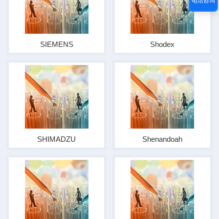
电话咨询
SIEMENS
Shodex
SHIMADZU
Shenandoah